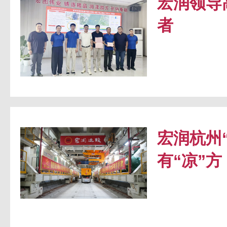
宏润领导
者
宏润杭州
有“凉”方