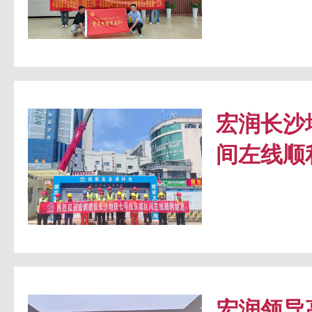
宏润长沙
间左线顺
宏润领导