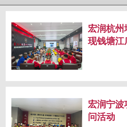
宏润杭州
现钱塘江
宏润宁波
问活动