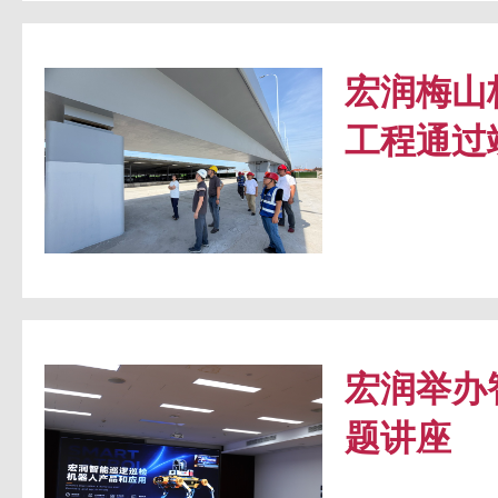
宏润梅山
工程通过
宏润举办
题讲座