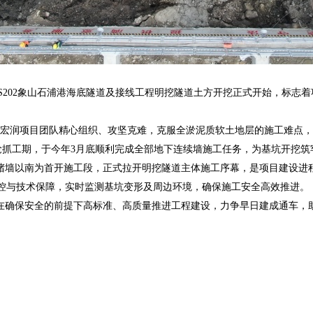
承建的S202象山石浦港海底隧道及接线工程明挖隧道土方开挖正式开始，标
。宏润项目团队精心组织、攻坚克难，克服全淤泥质软土地层的施工难点
抢抓工期，于今年3月底顺利完成全部地下连续墙施工任务，为基坑开挖筑
堵墙以南为首开施工段，正式拉开明挖隧道主体施工序幕，是项目建设进
管控与技术保障，实时监测基坑变形及周边环境，确保施工安全高效推进。
在确保安全的前提下高标准、高质量推进工程建设，力争早日建成通车，