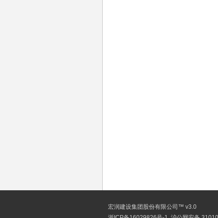
宏润建设集团股份有限公司™ v3.0
浙ICP备16029826号-1
沪公网安备 31010