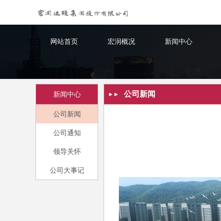
网站首页
宏润概况
新闻中心
公司新闻
新闻中心
公司新闻
公司通知
领导关怀
公司大事记